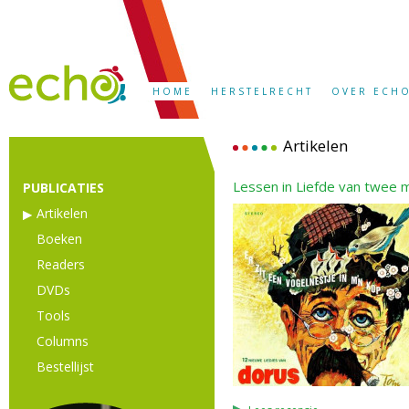
HOME
HERSTELRECHT
OVER ECH
Artikelen
Lessen in Liefde van twee 
PUBLICATIES
Artikelen
Boeken
Readers
DVDs
Tools
Columns
Bestellijst