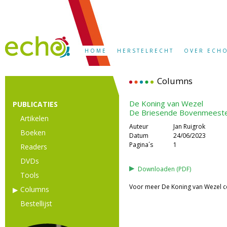
HOME
HERSTELRECHT
OVER ECH
Columns
De Koning van Wezel
PUBLICATIES
De Briesende Bovenmeeste
Artikelen
Auteur
Jan Ruigrok
Boeken
Datum
24/06/2023
Pagina´s
1
Readers
DVDs
Downloaden (PDF)
Tools
Voor meer De Koning van Wezel c
Columns
Bestellijst